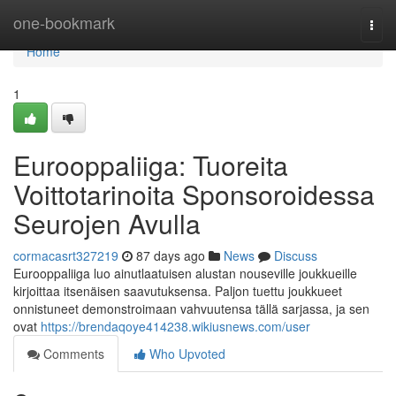
Home
one-bookmark
Togg
navi
Home
1
Eurooppaliiga: Tuoreita
Voittotarinoita Sponsoroidessa
Seurojen Avulla
cormacasrt327219
87 days ago
News
Discuss
Eurooppaliiga luo ainutlaatuisen alustan nouseville joukkueille
kirjoittaa itsenäisen saavutuksensa. Paljon tuettu joukkueet
onnistuneet demonstroimaan vahvuutensa tällä sarjassa, ja sen
ovat
https://brendaqoye414238.wikiusnews.com/user
Comments
Who Upvoted