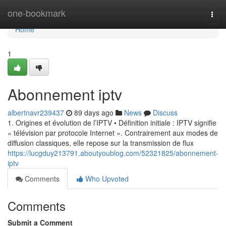
Home
one-bookmark
Togg
navi
Home
1
Abonnement iptv
albertnavr239437
89 days ago
News
Discuss
1. Origines et évolution de l’IPTV • Définition initiale : IPTV signifie
« télévision par protocole Internet ». Contrairement aux modes de
diffusion classiques, elle repose sur la transmission de flux
https://lucgduy213791.aboutyoublog.com/52321825/abonnement-
iptv
Comments
Who Upvoted
Comments
Submit a Comment