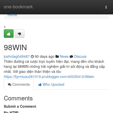
Home
one-bookmark
Togg
navi
Home
1
98WIN
joshrdag049487
90 days ago
News
Discuss
Thiên đường cá cược trực tuyến hiện đại, mang đến cho khách
hàng tại 98WIN những trải nghiệm giải trí sôi động và đẳng cấp
nhất. Với giao diện thân thiện và tốc
https://flynnlusu081019.prublogger.com/40035412/98win
Comments
Who Upvoted
Comments
Submit a Comment
No HTML