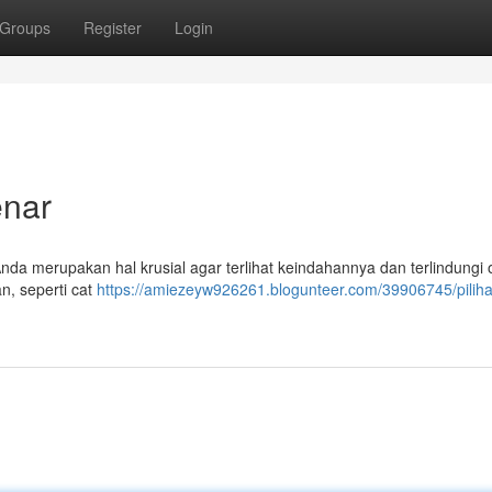
Groups
Register
Login
enar
nda merupakan hal krusial agar terlihat keindahannya dan terlindungi 
n, seperti cat
https://amiezeyw926261.blogunteer.com/39906745/pilih