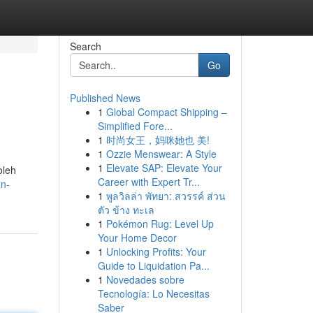
Search
Go
Published News
1
Global Compact Shipping –
Simplified Fore...
1
时尚女王，妈咪她也 美!
1
Ozzie Menswear: A Style
1
Elevate SAP: Elevate Your
oleh
Career with Expert Tr...
an-
1
พูลวิลล่า พัทยา: สวรรค์ ส่วน
ตัว ข้าง ทะเล
1
Pokémon Rug: Level Up
Your Home Decor
1
Unlocking Profits: Your
Guide to Liquidation Pa...
1
Novedades sobre
Tecnología: Lo Necesitas
Saber