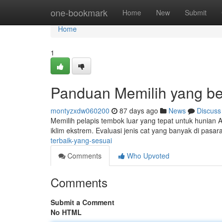
Home
one-bookmark
Home
New
Submit
Home
1
Panduan Memilih yang b
montyzxdw060200
87 days ago
News
Discuss
Memilih pelapis tembok luar yang tepat untuk hunian A
iklim ekstrem. Evaluasi jenis cat yang banyak di pasara
terbaik-yang-sesuai
Comments
Who Upvoted
Comments
Submit a Comment
No HTML