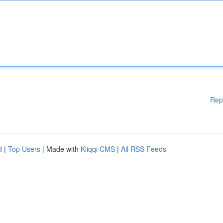
Rep
d
|
Top Users
| Made with
Kliqqi CMS
|
All RSS Feeds