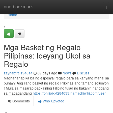
Home
one-bookmark
Togg
navi
Home
1
Mga Basket ng Regalo
Pilipinas: Ideyang Ukol sa
Regalo
zaynabfrel194614
89 days ago
News
Discuss
Naghahanap ka ba ng espesyal regalo para sa kanyang mahal sa
buhay? Ang ilang basket ng regalo Pilipinas ang tamang solusyon
! Mula sa masarap pagkaining Pilipino tulad ng kakanin hanggang
sa magagandang
https://philipixxt284033.hamachiwiki.com/user
Comments
Who Upvoted