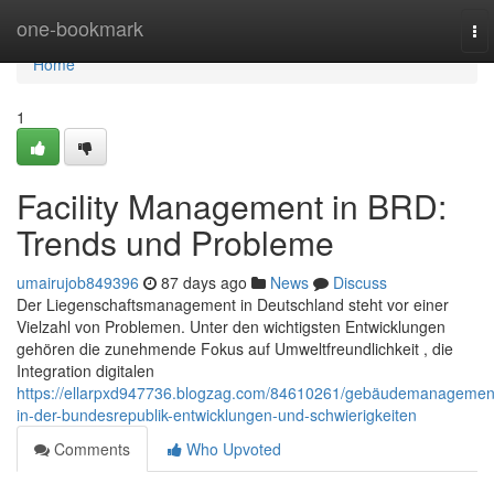
Home
one-bookmark
To
nav
Home
1
Facility Management in BRD:
Trends und Probleme
umairujob849396
87 days ago
News
Discuss
Der Liegenschaftsmanagement in Deutschland steht vor einer
Vielzahl von Problemen. Unter den wichtigsten Entwicklungen
gehören die zunehmende Fokus auf Umweltfreundlichkeit , die
Integration digitalen
https://ellarpxd947736.blogzag.com/84610261/gebäudemanagemen
in-der-bundesrepublik-entwicklungen-und-schwierigkeiten
Comments
Who Upvoted