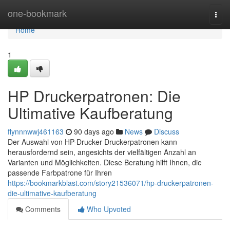
Home
one-bookmark
Togg
navi
Home
1
HP Druckerpatronen: Die
Ultimative Kaufberatung
flynnnwwj461163
90 days ago
News
Discuss
Der Auswahl von HP-Drucker Druckerpatronen kann
herausfordernd sein, angesichts der vielfältigen Anzahl an
Varianten und Möglichkeiten. Diese Beratung hilft Ihnen, die
passende Farbpatrone für Ihren
https://bookmarkblast.com/story21536071/hp-druckerpatronen-
die-ultimative-kaufberatung
Comments
Who Upvoted