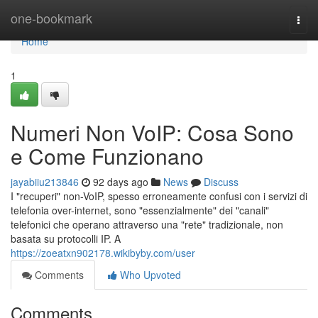
Home
one-bookmark
Togg
navi
Home
1
Numeri Non VoIP: Cosa Sono
e Come Funzionano
jayabiiu213846
92 days ago
News
Discuss
I "recuperi" non-VoIP, spesso erroneamente confusi con i servizi di
telefonia over-internet, sono "essenzialmente" dei "canali"
telefonici che operano attraverso una "rete" tradizionale, non
basata su protocolli IP. A
https://zoeatxn902178.wikibyby.com/user
Comments
Who Upvoted
Comments