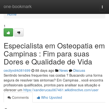
Home
one-bookmark
Togg
navi
Home
1
Especialista em Osteopatia em
Campinas : Fim para suas
Dores e Qualidade de Vida
cecilyvdrk081699
88 days ago
News
Discuss
Sentindo tensões frequentes nas costas ? Buscando uma forma
segura de resolver tais sintomas? Em Campinas , você encontra
profissionais qualificados, prontos para analisar sua situação e
oferecer um
https://xanderucau067461.wikidirective.com/user
Comments
Who Upvoted