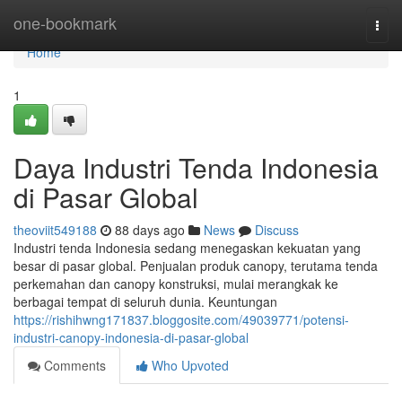
Home
one-bookmark
Togg
navi
Home
1
Daya Industri Tenda Indonesia
di Pasar Global
theoviit549188
88 days ago
News
Discuss
Industri tenda Indonesia sedang menegaskan kekuatan yang
besar di pasar global. Penjualan produk canopy, terutama tenda
perkemahan dan canopy konstruksi, mulai merangkak ke
berbagai tempat di seluruh dunia. Keuntungan
https://rishihwng171837.bloggosite.com/49039771/potensi-
industri-canopy-indonesia-di-pasar-global
Comments
Who Upvoted