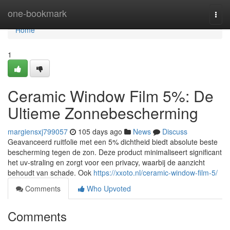
Home
one-bookmark
Togg
navi
Home
1
Ceramic Window Film 5%: De
Ultieme Zonnebescherming
margiensxj799057
105 days ago
News
Discuss
Geavanceerd ruitfolie met een 5% dichtheid biedt absolute beste
bescherming tegen de zon. Deze product minimaliseert significant
het uv-straling en zorgt voor een privacy, waarbij de aanzicht
behoudt van schade. Ook
https://xxoto.nl/ceramic-window-film-5/
Comments
Who Upvoted
Comments