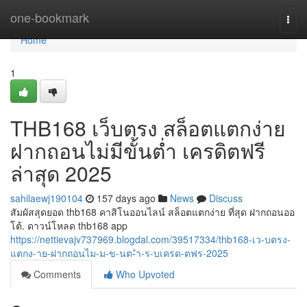
Home
one-bookmark
Togg
navi
Home
1
THB168 เว็บตรง สล็อตแตกง่าย
ฝากถอนไม่มีขั้นต่ำ เครดิตฟรี
ล่าสุด 2025
sahilaewj190104
157 days ago
News
Discuss
สัมผัสสุดยอด thb168 คาสิโนออนไลน์ สล็อตแตกง่าย ที่สุด ฝากถอนออ
โต้. ดาวน์โหลด thb168 app
https://nettievajv737969.blogdal.com/39517334/thb168-เว-บตรง-
แตกง-าย-ฝากถอนไม-ม-ข-นต-ำ-ร-บเครด-ตฟร-2025
Comments
Who Upvoted