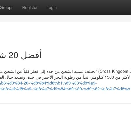
Groups
Register
Login
أفضل 20 شركة شحن من جدة الى قطر
تختلف عملية الشحن من جدة إلى قطر كلياً” (Cross-Kingdom Journey)
تمتد لأكثر من 1500 كيلومتر، تبدأ من رطوبة البحر الأحمر في جدة، وتصع
%d8%b6%d9%84-20-%d8%b4%d8%b1%d9%83%d8%a9-
%d8%af%d8%a9-%d8%a7%d9%84%d9%89-%d9%82%d8%b7%d8%b1