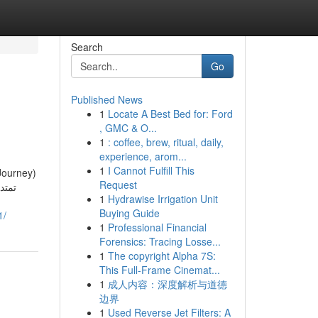
Search
Go
Published News
1
Locate A Best Bed for: Ford
, GMC & O...
1
: coffee, brew, ritual, daily,
experience, arom...
1
I Cannot Fulfill This
Request
1
Hydrawise Irrigation Unit
Buying Guide
/
1
Professional Financial
Forensics: Tracing Losse...
1
The copyright Alpha 7S:
This Full-Frame Cinemat...
1
成人内容：深度解析与道德
边界
1
Used Reverse Jet Filters: A