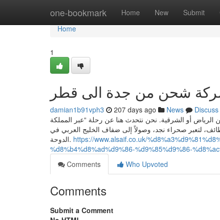
Home
one-bookmark
Home
New
Submit
Home
1
damian1b91vph3
207 days ago
News
Discuss
 عن الشحن من الرياض أو الشرقية. نحن نتحدث هنا عن رحلة “عبر المملكة
د جبال الطائف، لتعبر صحراء نجد، وصولاً إلى ضفاف الخليج العربي في
الدوحة.
https://www.alsaif.co.uk/%d8%a3%d9%81
%d8%b4%d8%ad%d9%86-%d9%85%d9%86-%d8%ac
Comments
Who Upvoted
Comments
Submit a Comment