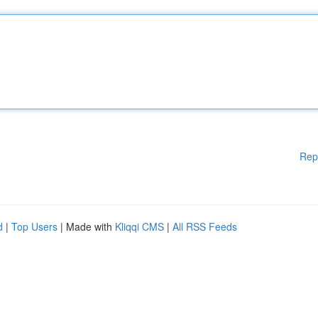
Rep
d
|
Top Users
| Made with
Kliqqi CMS
|
All RSS Feeds