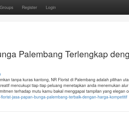
Groups
Register
Login
Bunga Palembang Terlengkap den
s
an tanpa kuras kantong, NR Florist di Palembang adalah pilihan ut
reatif mencukupi tiap-tiap peluang menetapkan anda menemukan alur
omitmen terhadap mutu kamu bakal menggapai tampilan yang elegan 
-florist-jasa-papan-bunga-palembang-terbaik-dengan-harga-kompetitif