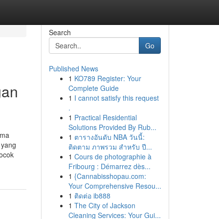
Search
Go
Published News
1
KO789 Register: Your
gan
Complete Guide
1
I cannot satisfy this request
.
1
Practical Residential
Solutions Provided By Rub...
ama
1
ตารางอันดับ NBA วันนี้:
 yang
ติดตาม ภาพรวม สำหรับ ปี...
cocok
1
Cours de photographie à
Fribourg : Démarrez dès...
1
{Cannabisshopau.com:
Your Comprehensive Resou...
1
ติดต่อ ib888
1
The City of Jackson
Cleaning Services: Your Gui...