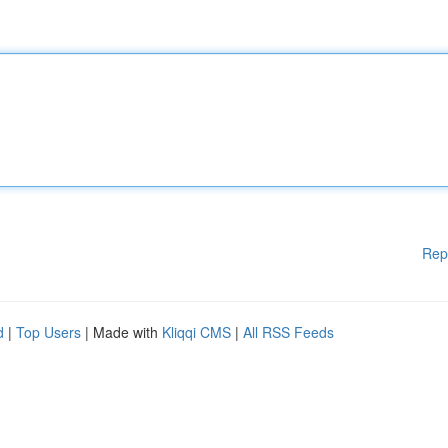
Rep
d
|
Top Users
| Made with
Kliqqi CMS
|
All RSS Feeds