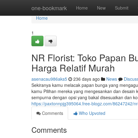
Home
one-bookmark
Home
New
Submit
Home
1
NR Florist: Toko Papan 
Harga Relatif Murah
asenacau986aks5
236 days ago
News
Discus
Sekiranya kamu melacak papan bunga yang mengagumk
kamu Pilihan mereka yang mengesankan dan desain k
sempurna dengan opsi yang bakal disesuaikan dan k
https://paxtonnpjg395064.free-blogz.com/86247242/nr
Comments
Who Upvoted
Comments