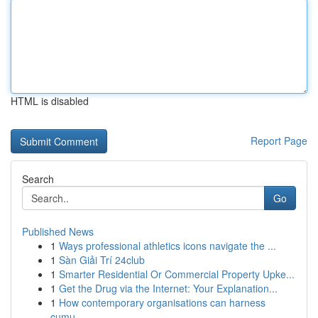
HTML is disabled
Report Page
Search
Go
Published News
1
Ways professional athletics icons navigate the ...
1
Sàn Giải Trí 24club
1
Smarter Residential Or Commercial Property Upke...
1
Get the Drug via the Internet: Your Explanation...
1
How contemporary organisations can harness
cumu...