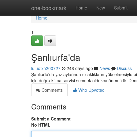
Home
one-bookmark
Home
New
Submit
Home
1
Şanlıurfa'da
luluoixh200727
248 days ago
News
Discuss
Şanlıurfa'da yaz aylarında sıcaklıkların yükselmesiyle bi
için doğru klima servisi seçmek oldukça önemlidir. Den
Comments
Who Upvoted
Comments
Submit a Comment
No HTML