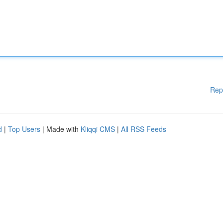
Rep
d
|
Top Users
| Made with
Kliqqi CMS
|
All RSS Feeds