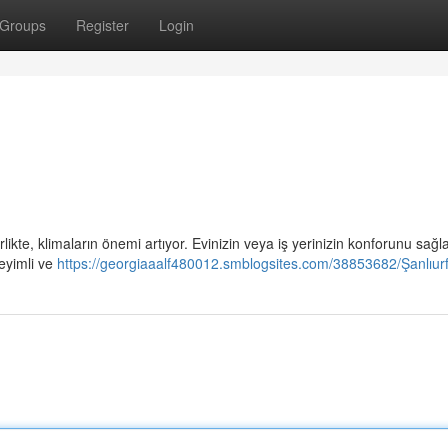
Groups
Register
Login
rlikte, klimaların önemi artıyor. Evinizin veya iş yerinizin konforunu sağ
eyimli ve
https://georgiaaalf480012.smblogsites.com/38853682/Şanlıur