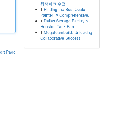
워터파크 추천
1
Finding the Best Ocala
Painter: A Comprehensive...
1
Dallas Storage Facility &
Houston Tank Farm : ...
1
Megateambuild: Unlocking
Collaborative Success
ort Page