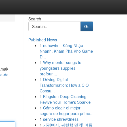
Search
Go
Published News
1
nohuwin – Đăng Nhập
Nhanh, Khám Phá Kho Game
Đ...
1
Why mentor songs to
youngsters supplies
lamak
profoun...
fa-da
1
Driving Digital
Transformation: How a CIO
Consu...
1
Kingston Deep Cleaning:
Revive Your Home's Sparkle
1
Cómo elegir el mejor
seguro de hogar para prime...
1
service shrewdness
1
가평빠지, 짜릿함 만끽! 여름