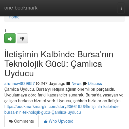
Home
one-bookmark
Togg
navi
Home
1
İletişimin Kalbinde Bursa'nın
Teknolojik Gücü: Çamlıca
Uyducu
arunncwf839657
247 days ago
News
Discuss
Çamlıca Uyducu, Bursa'yı iletişim ağının önemli bir parçasıdır.
Uygulamaya göre farklı kapasiteler sunarak, Bursa'da yaşayan ve
çalışan herkese hizmet verir. Uyducu, şehirde hızla artan iletişim
https://bookmarkmargin.com/story20661926/İletişimin-kalbinde-
bursa-nın-teknolojik-gücü-Çamlıca-uyducu
Comments
Who Upvoted