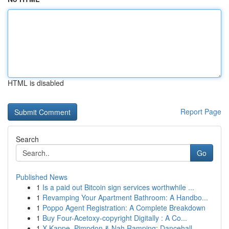
HTML is disabled
Report Page
Search
Go
Published News
1
Is a paid out Bitcoin sign services worthwhile ...
1
Revamping Your Apartment Bathroom: A Handbo...
1
Poppo Agent Registration: A Complete Breakdown
1
Buy Four-Acetoxy-copyright Digitally : A Co...
1
X-Kappe, Pimpdon & Nah Ramping: Dancehall ...