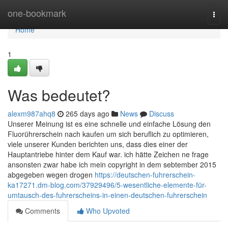
Home
one-bookmark
Togg
navi
Home
1
Was bedeutet?
alexm987ahq8
265 days ago
News
Discuss
Unserer Meinung ist es eine schnelle und einfache Lösung den
Fluorührerschein nach kaufen um sich beruflich zu optimieren,
viele unserer Kunden berichten uns, dass dies einer der
Hauptantriebe hinter dem Kauf war. ich hätte Zeichen ne frage
ansonsten zwar habe ich mein copyright in dem sebtember 2015
abgegeben wegen drogen
https://deutschen-fuhrerschein-
ka17271.dm-blog.com/37929496/5-wesentliche-elemente-für-
umtausch-des-fuhrerscheins-in-einen-deutschen-fuhrerschein
Comments
Who Upvoted