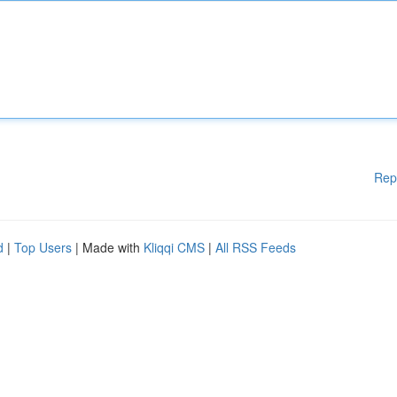
Rep
d
|
Top Users
| Made with
Kliqqi CMS
|
All RSS Feeds