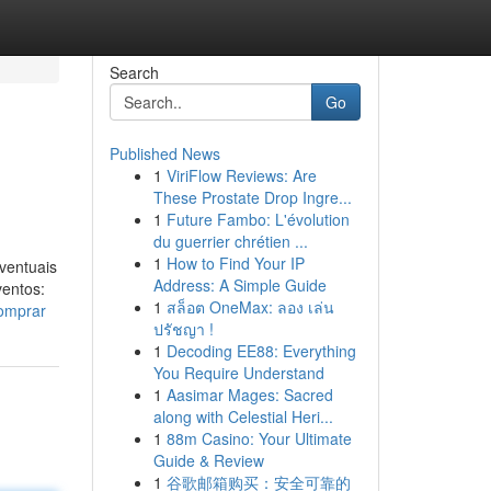
Search
Go
Published News
1
ViriFlow Reviews: Are
These Prostate Drop Ingre...
1
Future Fambo: L'évolution
du guerrier chrétien ...
1
How to Find Your IP
ventuais
Address: A Simple Guide
ventos:
1
สล็อต OneMax: ลอง เล่น
comprar
ปรัชญา !
1
Decoding EE88: Everything
You Require Understand
1
Aasimar Mages: Sacred
along with Celestial Heri...
1
88m Casino: Your Ultimate
Guide & Review
1
谷歌邮箱购买：安全可靠的