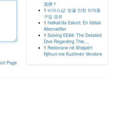
选择？
1
비아스샵: 믿을 만한 의약품
구입 경로
1
Halkalı'da Eskort: En İddialı
Alternatifler
1
Solving EE88: The Detailed
Dive Regarding This ...
1
Restorane në Shqipëri:
Njihuni me Kuzhinën Vendore
ort Page