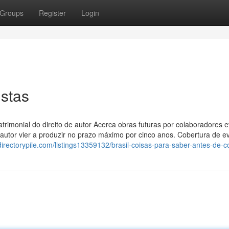
Groups
Register
Login
istas
rimonial do direito de autor Acerca obras futuras por colaboradores e
autor vier a produzir no prazo máximo por cinco anos. Cobertura de e
/directorypile.com/listings13359132/brasil-coisas-para-saber-antes-de-