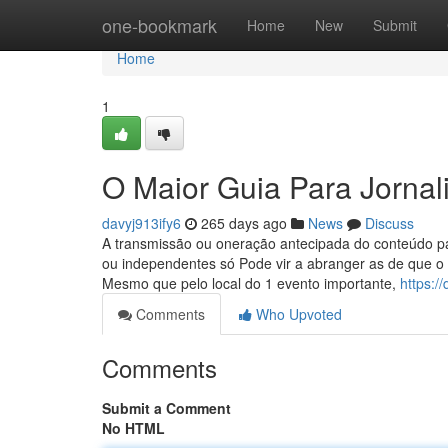
Home
one-bookmark
Home
New
Submit
Home
1
O Maior Guia Para Jornal
davyj913ify6
265 days ago
News
Discuss
A transmissão ou oneração antecipada do conteúdo pat
ou independentes só Pode vir a abranger as de que o 
Mesmo que pelo local do 1 evento importante,
https:/
Comments
Who Upvoted
Comments
Submit a Comment
No HTML