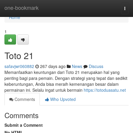
Home
one-bookmark
Togg
navi
Home
1
Toto 21
safavjwr060882
267 days ago
News
Discuss
Memanfaatkan keuntungan dari Toto 21 merupakan hal yang
penting bagi para pemain. Dengan strategi yang tepat dan sedikit
keberuntungan, Anda bisa meraih kemenangan besar dalam
permainan ini. Selalu ingat untuk bermain
https://totoduasatu.net
Comments
Who Upvoted
Comments
Submit a Comment
No HTML