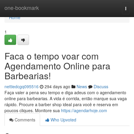
Home
one-bookmark
Togg
navi
Home
1
Faca o tempo voar com
Agendamento Online para
Barbearias!
nettiedcgq095516
294 days ago
News
Discuss
Faça valer a pena seu tempo e diga adeus com o agendamento
online para barbearias. A vida é corrida, então marque sua vaga
rápido. Procure a barber shop ideal para você e reserva em
poucos cliques. Monitore sua
https://agendarhoje.com
Comments
Who Upvoted