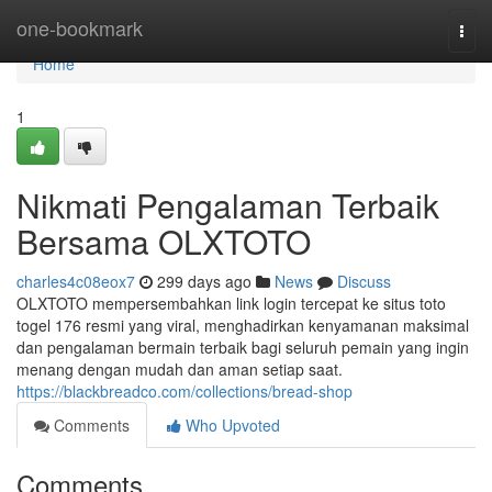
Home
one-bookmark
Togg
navi
Home
1
Nikmati Pengalaman Terbaik
Bersama OLXTOTO
charles4c08eox7
299 days ago
News
Discuss
OLXTOTO mempersembahkan link login tercepat ke situs toto
togel 176 resmi yang viral, menghadirkan kenyamanan maksimal
dan pengalaman bermain terbaik bagi seluruh pemain yang ingin
menang dengan mudah dan aman setiap saat.
https://blackbreadco.com/collections/bread-shop
Comments
Who Upvoted
Comments