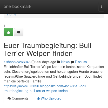
Home
one-bookmark
Togg
navi
Home
1
Euer Traumbegleitung: Bull
Terrier Welpen finden
aishaopvv266048
299 days ago
News
Discuss
Ein lebhafter Bull Terrier Welpe kann ein fantastischer Kompanion
sein. Diese energiegeladenen und herzensguten Hunde brauchen
regelmäßige Spaziergänge und Gehbehinderungen. Doch findet
man die perfekte Familie
https://laylavwsl675056.bloggosite.com/45140513/der-
traumbegleitung-bull-terrier-welpen-finden
Comments
Who Upvoted