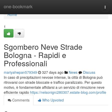
Home
one-bookmark
Togg
navi
Home
1
Sgombero Neve Strade
Bologna - Rapidi e
Professionali
mariyahwpan579349
327 days ago
News
Discuss
In caso di precipitazioni nevose intense, la città di Bologna può
ritrovarsi con strade bloccate e traffico paralizzato. Per questo
motivo, è fondamentale affidarsi a un servizio di rimozione neve
efficiente rapido
https://nelsonigrc280307.estate-blog.com/profile
Comments
Who Upvoted