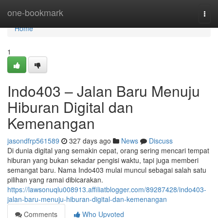
Home
one-bookmark
Togg
navi
Home
1
Indo403 – Jalan Baru Menuju
Hiburan Digital dan
Kemenangan
jasondfrp561589
327 days ago
News
Discuss
Di dunia digital yang semakin cepat, orang sering mencari tempat
hiburan yang bukan sekadar pengisi waktu, tapi juga memberi
semangat baru. Nama Indo403 mulai muncul sebagai salah satu
pilihan yang ramai dibicarakan.
https://lawsonuqlu008913.affiliatblogger.com/89287428/indo403-
jalan-baru-menuju-hiburan-digital-dan-kemenangan
Comments
Who Upvoted