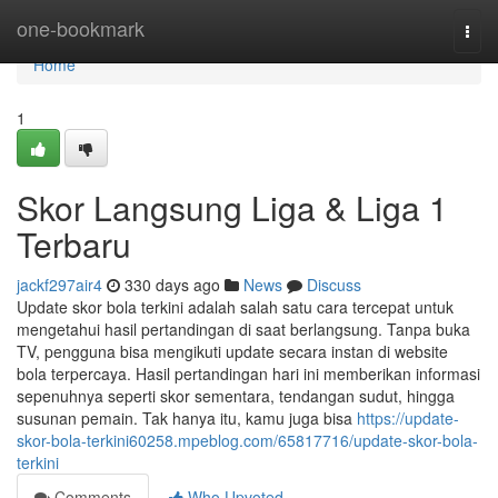
Home
one-bookmark
Togg
navi
Home
1
Skor Langsung Liga & Liga 1
Terbaru
jackf297air4
330 days ago
News
Discuss
Update skor bola terkini adalah salah satu cara tercepat untuk
mengetahui hasil pertandingan di saat berlangsung. Tanpa buka
TV, pengguna bisa mengikuti update secara instan di website
bola terpercaya. Hasil pertandingan hari ini memberikan informasi
sepenuhnya seperti skor sementara, tendangan sudut, hingga
susunan pemain. Tak hanya itu, kamu juga bisa
https://update-
skor-bola-terkini60258.mpeblog.com/65817716/update-skor-bola-
terkini
Comments
Who Upvoted