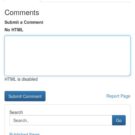
Comments
Submit a Comment
No HTML
HTML is disabled
Report Page
Search
Go
Published News