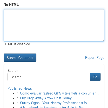
No HTML
HTML is disabled
Report Page
Search
Go
Published News
1
Cómo evaluar rastreo GPS y telemetría con un en...
1
Buy Drop Away Arrow Rest Today
1
Surrey Signs : Your Nearby Professionals fo...
1
A Handbook to Apartments for Sale in Patta...