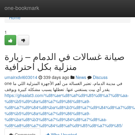
Home
one-bookmark
Home
1
صيانة غسالات في الدمام – زيارة
منزلية بكل احترافية
umairxdvi603014
339 days ago
News
Discuss
one في مدينة الدمام، تعتبر الغسالة من أهم الأجهزة المنزلية اللي ما
يقدر أي بيت يستغني عنها. تعطلها يسبب مشكلة كبيرة ويوقف
https://ghsalat3.com/%d8%ae%d8%af%d9%85%d8%a7%d8%aa-
%d8%b5%d9%8a%d8%a7%d9%86%d8%a9-
%d8%a7%d9%84%d8%ba%d8%b3%d8%a7%d9%84%d8%a7%d8%a
%d8%b5%d9%8a%d8%a7%d9%86%d8%a9-
%d8%ba%d8%b3%d8%a7%d9%84%d8%a7%d8%aa-
%d8%a8%d8%a7%d9%84%d8%af%d9%85%d8%a7%d9%85/
Comments
Who Upvoted