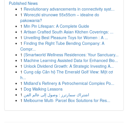
Published News
1
Revolutionary advancements in connectivity syst...
1
Woreczki strunowe 55x55cm – idealne do
pakowania?
1
Min Pin Lifespan: A Complete Guide
1
Artisan Crafted South Asian Kitchen Coverings: ...
1
Unveiling Best Pleasure Toys for Women : A ...
1
Finding the Right Tube Bending Company: A
Compr...
1
{Smartworld Wellness Residences: Your Sanctuary...
1
Machine Learning Assisted Data for Enhanced Bio...
1
Unlock Dividend Growth: A Strategic Investing A...
1
Cung cấp Căn hộ The Emerald Golf View: Một cơ
h...
1
Midland’s Refinery & Petrochemical Complex Po...
1
Dog Walking Lessons
1
اشتراك سمارترز : وصول إلى عالم الفن
1
Melbourne Multi- Parcel Box Solutions for Res...