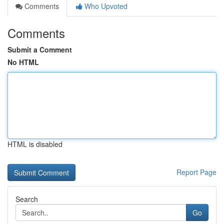
Comments
Who Upvoted
Comments
Submit a Comment
No HTML
HTML is disabled
Report Page
Search
Go