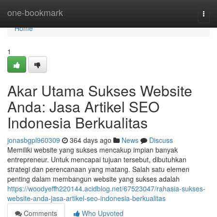
Home
one-bookmark
Togg
navi
Home
1
Akar Utama Sukses Website
Anda: Jasa Artikel SEO
Indonesia Berkualitas
jonasbgpl960309
364 days ago
News
Discuss
Memiliki website yang sukses mencakup impian banyak
entrepreneur. Untuk mencapai tujuan tersebut, dibutuhkan
strategi dan perencanaan yang matang. Salah satu elemen
penting dalam membangun website yang sukses adalah
https://woodyeffh220144.acidblog.net/67523047/rahasia-sukses-
website-anda-jasa-artikel-seo-indonesia-berkualitas
Comments
Who Upvoted