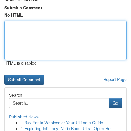
Submit a Comment
No HTML
HTML is disabled
Report Page
Search
Go
Published News
1
Buy Fanta Wholesale: Your Ultimate Guide
1
Exploring Intimacy: Nitric Boost Ultra, Open Re...