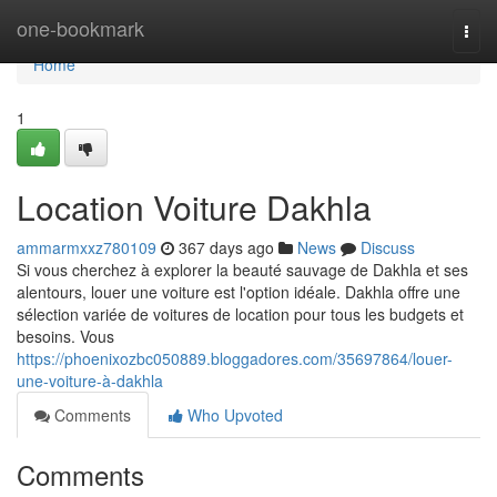
Home
one-bookmark
Togg
navi
Home
1
Location Voiture Dakhla
ammarmxxz780109
367 days ago
News
Discuss
Si vous cherchez à explorer la beauté sauvage de Dakhla et ses
alentours, louer une voiture est l'option idéale. Dakhla offre une
sélection variée de voitures de location pour tous les budgets et
besoins. Vous
https://phoenixozbc050889.bloggadores.com/35697864/louer-
une-voiture-à-dakhla
Comments
Who Upvoted
Comments