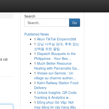
Search
Go
Published News
1
Akun TikTok Emperor268
1
강남 사무실 임대, 후회 없는
선택을 위한 꿀팁
1
Dispatch Bouquets to the
Philippines - Your Bes...
à cái
1
Much Better Resource
Healing with Parramatta Ga...
1
Vresse-sur-Semois : Un
village au charme authen...
1
Katni Railway Station Food
Delivery
1
Unlock Insights: QR Code
Tracking & Analytics w...
1
Đồng phục Gò Vấp: Nơi
may đáng tin cậy hàng đầu