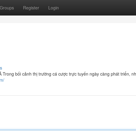
Groups
Register
Login
s
 Trong bối cảnh thị trường cá cược trực tuyến ngày càng phát triển, nh
om/