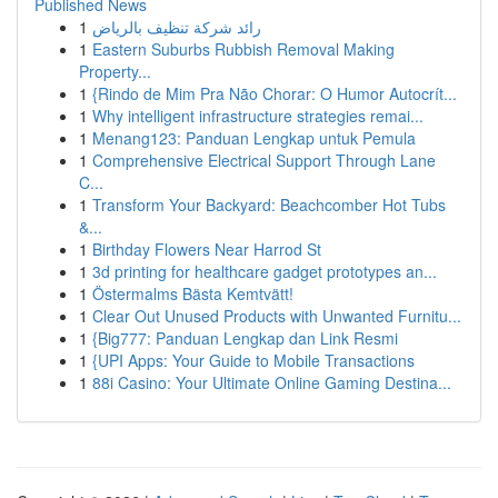
Published News
1
رائد شركة تنظيف بالرياض
1
Eastern Suburbs Rubbish Removal Making
Property...
1
{Rindo de Mim Pra Não Chorar: O Humor Autocrít...
1
Why intelligent infrastructure strategies remai...
1
Menang123: Panduan Lengkap untuk Pemula
1
Comprehensive Electrical Support Through Lane
C...
1
Transform Your Backyard: Beachcomber Hot Tubs
&...
1
Birthday Flowers Near Harrod St
1
3d printing for healthcare gadget prototypes an...
1
Östermalms Bästa Kemtvätt!
1
Clear Out Unused Products with Unwanted Furnitu...
1
{Big777: Panduan Lengkap dan Link Resmi
1
{UPI Apps: Your Guide to Mobile Transactions
1
88i Casino: Your Ultimate Online Gaming Destina...