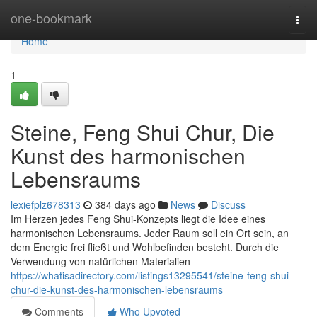
Home
one-bookmark
Togg
navi
Home
1
Steine, Feng Shui Chur, Die
Kunst des harmonischen
Lebensraums
lexiefplz678313
384 days ago
News
Discuss
Im Herzen jedes Feng Shui-Konzepts liegt die Idee eines
harmonischen Lebensraums. Jeder Raum soll ein Ort sein, an
dem Energie frei fließt und Wohlbefinden besteht. Durch die
Verwendung von natürlichen Materialien
https://whatisadirectory.com/listings13295541/steine-feng-shui-
chur-die-kunst-des-harmonischen-lebensraums
Comments
Who Upvoted