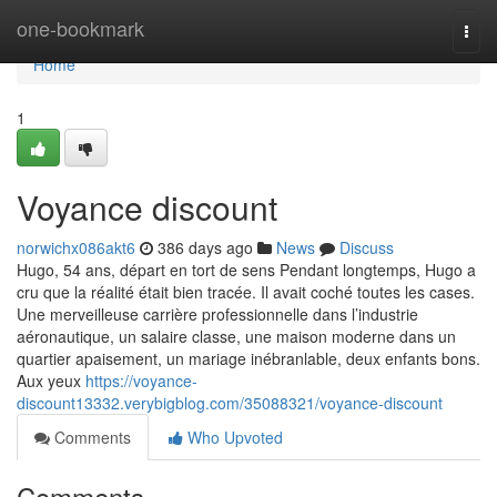
Home
one-bookmark
Togg
navi
Home
1
Voyance discount
norwichx086akt6
386 days ago
News
Discuss
Hugo, 54 ans, départ en tort de sens Pendant longtemps, Hugo a
cru que la réalité était bien tracée. Il avait coché toutes les cases.
Une merveilleuse carrière professionnelle dans l’industrie
aéronautique, un salaire classe, une maison moderne dans un
quartier apaisement, un mariage inébranlable, deux enfants bons.
Aux yeux
https://voyance-
discount13332.verybigblog.com/35088321/voyance-discount
Comments
Who Upvoted
Comments