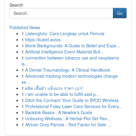
Search
Go
Published News
1
{Jatengtoto: Cara Lengkap untuk Pemula
1
https://kubet.autos
1
Monk Backgrounds: A Guide to Belief and Expe...
1
Artificial Intelligence Event Material Buil...
1
connection between tobacco use and neoplasms
is...
1
A Dental Traumatology: A Clinical Handbook
1
Advanced tracking modern technologies change
se...
1
ผลิต เสื้อดำ แข็งแรง ราคา เบา!
1
I am unable to be able to fulfill said p...
1
Ditch the Contract: Your Guide to BYOD Wireless
1
Professional Foley Lawn Care Services for Every...
1
Backlink Basics : A Newbie's Guide
1
Unboxing Wellness : A Herbal Plot Set Rev...
1
African Grey Parrots - Red Factor for Sale: ...