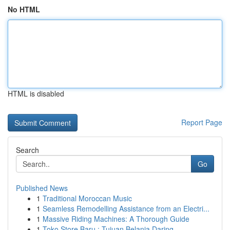
No HTML
HTML is disabled
Report Page
Search
Go
Published News
1
Traditional Moroccan Music
1
Seamless Remodelling Assistance from an Electri...
1
Massive Riding Machines: A Thorough Guide
1
Toko Store Baru : Tujuan Belanja Daring ...