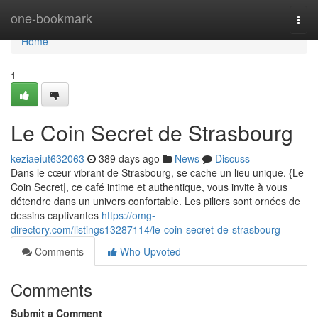
Home
one-bookmark
Togg
navi
Home
1
Le Coin Secret de Strasbourg
keziaeiut632063
389 days ago
News
Discuss
Dans le cœur vibrant de Strasbourg, se cache un lieu unique. {Le
Coin Secret|, ce café intime et authentique, vous invite à vous
détendre dans un univers confortable. Les piliers sont ornées de
dessins captivantes
https://omg-
directory.com/listings13287114/le-coin-secret-de-strasbourg
Comments
Who Upvoted
Comments
Submit a Comment