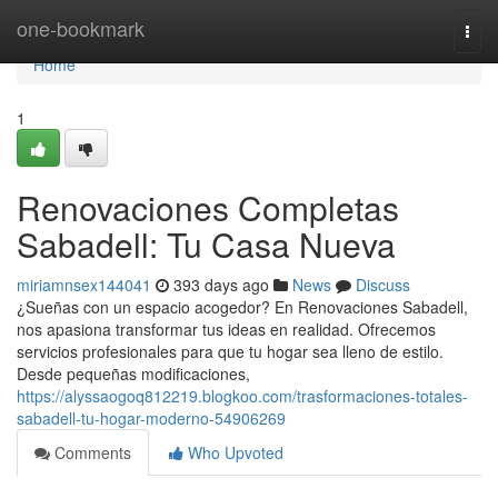
Home
one-bookmark
Togg
navi
Home
1
Renovaciones Completas
Sabadell: Tu Casa Nueva
miriamnsex144041
393 days ago
News
Discuss
¿Sueñas con un espacio acogedor? En Renovaciones Sabadell,
nos apasiona transformar tus ideas en realidad. Ofrecemos
servicios profesionales para que tu hogar sea lleno de estilo.
Desde pequeñas modificaciones,
https://alyssaogoq812219.blogkoo.com/trasformaciones-totales-
sabadell-tu-hogar-moderno-54906269
Comments
Who Upvoted