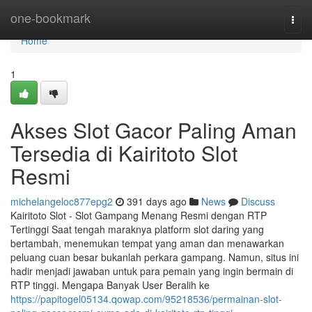
Home
one-bookmark
Togg
navi
Home
1
Akses Slot Gacor Paling Aman
Tersedia di Kairitoto Slot
Resmi
michelangeloc877epg2
391 days ago
News
Discuss
Kairitoto Slot - Slot Gampang Menang Resmi dengan RTP
Tertinggi Saat tengah maraknya platform slot daring yang
bertambah, menemukan tempat yang aman dan menawarkan
peluang cuan besar bukanlah perkara gampang. Namun, situs ini
hadir menjadi jawaban untuk para pemain yang ingin bermain di
RTP tinggi. Mengapa Banyak User Beralih ke
https://papitogel05134.qowap.com/95218536/permainan-slot-