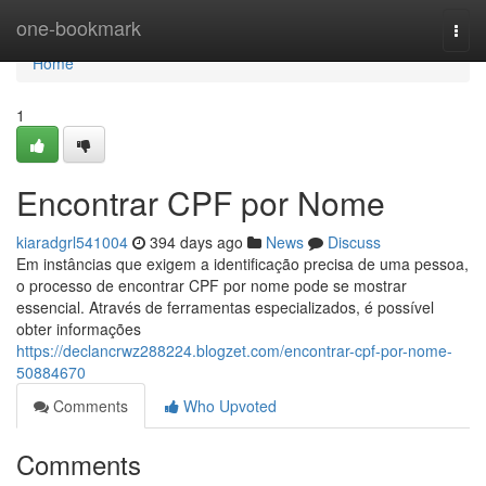
Home
one-bookmark
Togg
navi
Home
1
Encontrar CPF por Nome
kiaradgrl541004
394 days ago
News
Discuss
Em instâncias que exigem a identificação precisa de uma pessoa,
o processo de encontrar CPF por nome pode se mostrar
essencial. Através de ferramentas especializados, é possível
obter informações
https://declancrwz288224.blogzet.com/encontrar-cpf-por-nome-
50884670
Comments
Who Upvoted
Comments