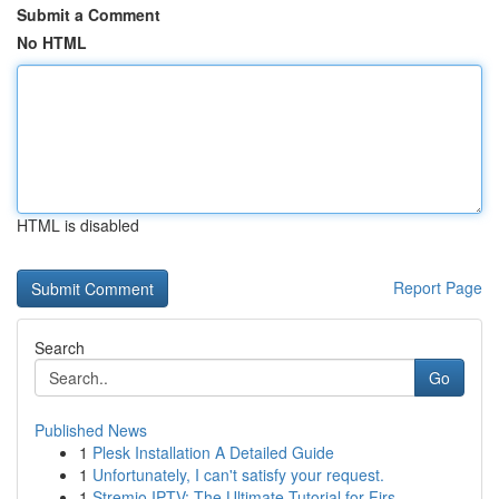
Submit a Comment
No HTML
HTML is disabled
Report Page
Search
Go
Published News
1
Plesk Installation A Detailed Guide
1
Unfortunately, I can't satisfy your request.
1
Stremio IPTV: The Ultimate Tutorial for Firs...