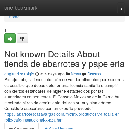
Home
one-bookmark
Togg
navi
Home
1
Not known Details About
tienda de abarrotes y papeleria
englandz813kjf5
394 days ago
News
Discuss
Por ejemplo, si tienes intención de vender alimentos perecederos,
es possible que debas obtener una licencia sanitaria o cumplir
con ciertos estándares de higiene establecidos por las
autoridades competentes. El Consejo Mexicano de la Carne ha
mostrado cifras de crecimiento del sector muy alentadoras.
Considere asesorarse con un experto proveedor
https://abarrotescasavargas.com.mx/mx/productos/74-toalla-en-
rollo-cafe-institucional-x-pza.html
Comments
Who Upvoted