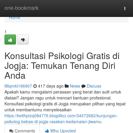
Home
one-bookmark
Togg
navi
Home
1
Konsultasi Psikologi Gratis di
Jogja: Temukan Tenang Diri
Anda
lilliqmkl196907
417 days ago
News
Discuss
Apakah kamu mengalami perasaan yang berat dan sulit untuk
diatasi? Jangan ragu untuk mencari bantuan profesional.
Konsultasi psikologi gratis di Jogja merupakan pilihan yang tepat
untuk membantumu menyelesaikan
https://keithptzq084776.blogdiloz.com/34572682/kunjungan-
psikolog-bebas-di-jogja-rasakan-kedamaian-jiwamu
Comments
Who Upvoted