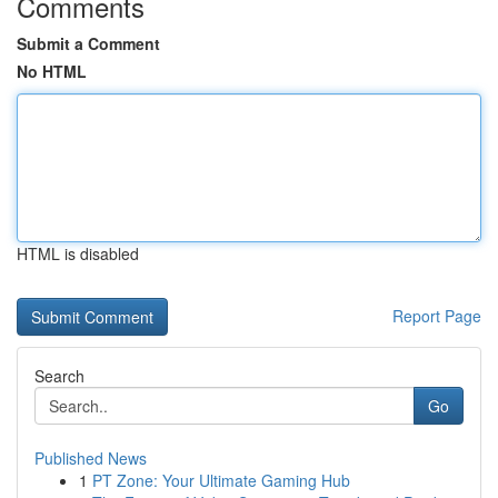
Comments
Submit a Comment
No HTML
HTML is disabled
Report Page
Search
Go
Published News
1
PT Zone: Your Ultimate Gaming Hub