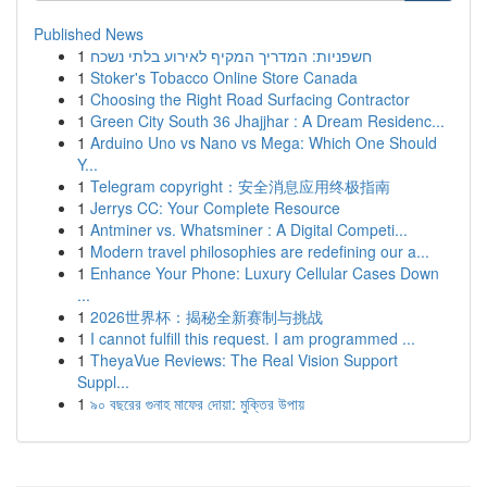
Published News
1
חשפניות: המדריך המקיף לאירוע בלתי נשכח
1
Stoker's Tobacco Online Store Canada
1
Choosing the Right Road Surfacing Contractor
1
Green City South 36 Jhajjhar : A Dream Residenc...
1
Arduino Uno vs Nano vs Mega: Which One Should
Y...
1
Telegram copyright：安全消息应用终极指南
1
Jerrys CC: Your Complete Resource
1
Antminer vs. Whatsminer : A Digital Competi...
1
Modern travel philosophies are redefining our a...
1
Enhance Your Phone: Luxury Cellular Cases Down
...
1
2026世界杯：揭秘全新赛制与挑战
1
I cannot fulfill this request. I am programmed ...
1
TheyaVue Reviews: The Real Vision Support
Suppl...
1
৯০ বছরের গুনাহ মাফের দোয়া: মুক্তির উপায়