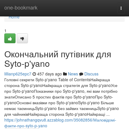
Home
one-bookmark
Togg
navi
Home
1
Окончальний путівник для
Syto-p'yano
lillianp625epc7
457 days ago
News
Discuss
Головні секрети Syto-p'yano Table of ContentsНайкраща
сторона Syto-p'yanoНайкраща стратегія для Syto-p'yanoУсе
про Syto-p'yanoПоказники про Syto-p'yano, які вам потрібно
знатиОписано 5 простих фактів про Syto-p'yanoПро Syto-
p'yanoОсновні вказівки про Syto-p'yanoSyto-p'yano Більше
немає таємницьSyto-p'yano Без зайвих таємницьSyto-p'yano
для чайниківНайкраща сторона Syto-p'yanoНайкращі ...
https://johnathangqvu8.azzablog.com/35082856/Маловідомі-
факти-про-syto-p-yano