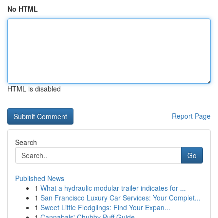
No HTML
HTML is disabled
Report Page
Search
Go
Published News
1
What a hydraulic modular trailer indicates for ...
1
San Francisco Luxury Car Services: Your Complet...
1
Sweet Little Fledglings: Find Your Expan...
1
Cannabals' Chubby Puff Guide