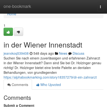
Home
one-bookmark
Togg
navi
Home
1
in der Wiener Innenstadt
jeanxkoq539408
548 days ago
News
Discuss
Suchen Sie nach einem zuverlässigen und erfahrenen Zahnarzt
in der Wiener Innenstadt? Dann sind Sie bei Dr. Holzinger genau
richtig! Dr. Holzinger bietet eine breite Palette an dentalen
Behandlungen, von grundlegenden
https://alphabookmarking.com/story18357279/dr-ein-zahnarzt
Comments
Who Upvoted
Comments
Submit a Comment