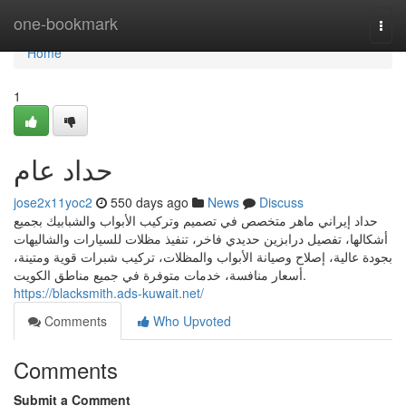
Home
one-bookmark
Togg
navi
Home
1
حداد عام
jose2x11yoc2
550 days ago
News
Discuss
حداد إيراني ماهر متخصص في تصميم وتركيب الأبواب والشبابيك بجميع
أشكالها، تفصيل درابزين حديدي فاخر، تنفيذ مظلات للسيارات والشاليهات
بجودة عالية، إصلاح وصيانة الأبواب والمظلات، تركيب شبرات قوية ومتينة،
أسعار منافسة، خدمات متوفرة في جميع مناطق الكويت.
https://blacksmith.ads-kuwait.net/
Comments
Who Upvoted
Comments
Submit a Comment