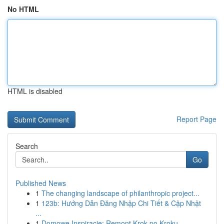
No HTML
HTML is disabled
Report Page
Search
Go
Published News
1
The changing landscape of philanthropic project...
1
123b: Hướng Dẫn Đăng Nhập Chi Tiết & Cập Nhật
...
1
Domowe Inspiracje: Remont Krok po Kroku -