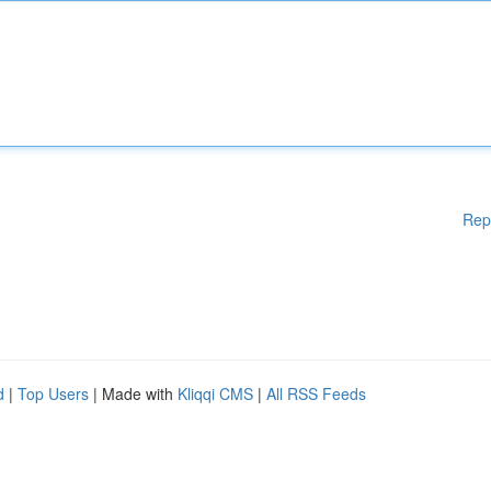
Rep
d
|
Top Users
| Made with
Kliqqi CMS
|
All RSS Feeds