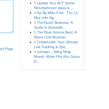
1
Update Your ACT Home:
Refurbishment Ideas & ...
1
Soi Ba Miền Free : Tìm Lô
May mắn Ng...
1
The Escort Business: A
Guide to Accessibl...
1
The Rock Gnome Bard: A
Stone-Cold Musician
1
CreateLinkk: Your Ultimate
Link Tracking & Opti...
ort Page
1
nohuwin – Đăng Nhập
Nhanh, Khám Phá Kho Game
Đ...