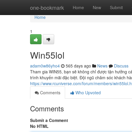
Home
one-bookmark
Home
New
Submit
Home
1
Win55lol
adam0w86yho4
565 days ago
News
Discuss
Tham gia WIN55, bạn sẽ không chỉ được tận hưởng cá
trình khuyến mãi đặc biệt. Đội ngũ chăm sóc khách h
https://www.rcuniverse.com/forum/members/win55lol.h
Comments
Who Upvoted
Comments
Submit a Comment
No HTML