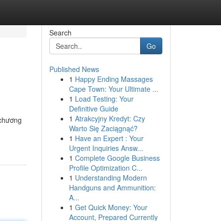
Search
Go
Published News
1
Happy Ending Massages
Cape Town: Your Ultimate ...
1
Load Testing: Your
Definitive Guide
1
Atrakcyjny Kredyt: Czy
 chương
Warto Się Zaciągnąć?
1
Have an Expert : Your
Urgent Inquiries Answ...
1
Complete Google Business
Profile Optimization C...
1
Understanding Modern
Handguns and Ammunition:
A...
1
Get Quick Money: Your
Account, Prepared Currently