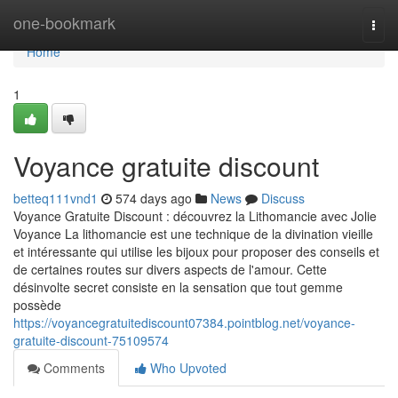
Home
one-bookmark
Togg
navi
Home
1
Voyance gratuite discount
betteq111vnd1
574 days ago
News
Discuss
Voyance Gratuite Discount : découvrez la Lithomancie avec Jolie
Voyance La lithomancie est une technique de la divination vieille
et intéressante qui utilise les bijoux pour proposer des conseils et
de certaines routes sur divers aspects de l'amour. Cette
désinvolte secret consiste en la sensation que tout gemme
possède
https://voyancegratuitediscount07384.pointblog.net/voyance-
gratuite-discount-75109574
Comments
Who Upvoted